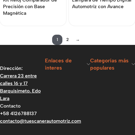
Precisión con Base
Automotriz con Avance
Magnética
1
2
→
Enlaces de
Categorías más
interes
populares
Dirección:
Carrera 23 entre
calles 16 y 17
Barquisimeto. Edo
Lara
Contacto
+58 4126788137
contacto@tuescanerautomotriz.com