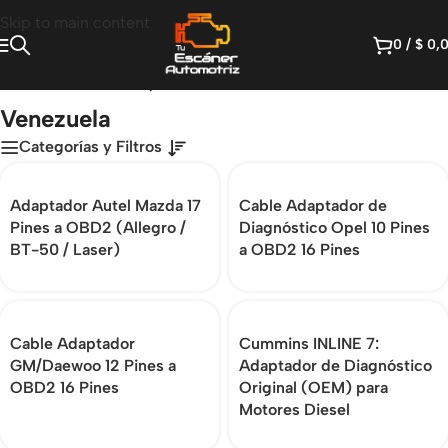
Skip to main content
0
/
$
0,
Inicio
/
Productos etiquetados “Venezuela”
Venezuela
Categorías y Filtros
Adaptador Autel Mazda 17
Cable Adaptador de
Pines a OBD2 (Allegro /
Diagnóstico Opel 10 Pines
BT-50 / Laser)
a OBD2 16 Pines
Cable Adaptador
Cummins INLINE 7:
GM/Daewoo 12 Pines a
Adaptador de Diagnóstico
OBD2 16 Pines
Original (OEM) para
Motores Diesel