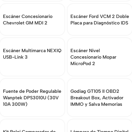
Escáner Concesionario
Escáner Ford VCM 2 Doble
Chevrolet GM MDI 2
Placa para Diagnóstico IDS
Escáner Multimarca NEXIQ
Escáner Nivel
USB-Link 3
Concesionario Mopar
MicroPod 2
Fuente de Poder Regulable
Godiag GT105 II OBD2
Wanptek DPS3010U (30V
Breakout Box, Activador
10A 300W)
IMMO y Salva Memorias
Kit Reloj Comparador de
Lámpara de Tiempo Digital