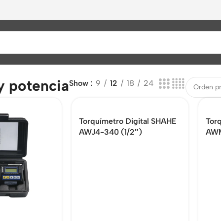
y potencia
Show
9
12
18
24
Torquímetro Digital SHAHE
Tor
AWJ4-340 (1/2″)
AWM