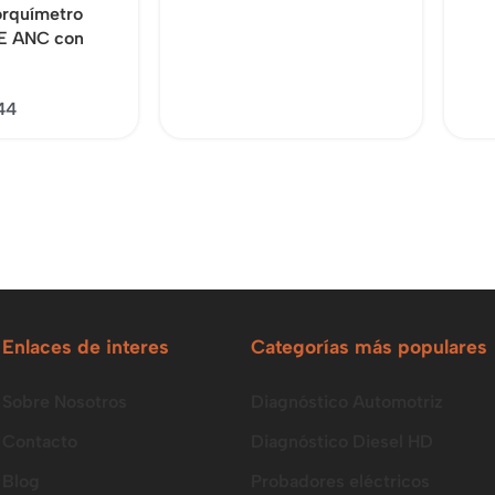
orquímetro
HE ANC con
44
Enlaces de interes
Categorías más populares
Sobre Nosotros
Diagnóstico Automotriz
Contacto
Diagnóstico Diesel HD
Blog
Probadores eléctricos