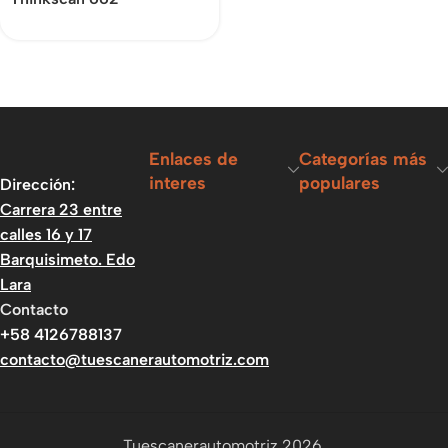
Enlaces de
Categorías más
interes
populares
Dirección:
Carrera 23 entre
calles 16 y 17
Barquisimeto. Edo
Lara
Contacto
+58 4126788137
contacto@tuescanerautomotriz.com
Tuescanerautomotriz 2026