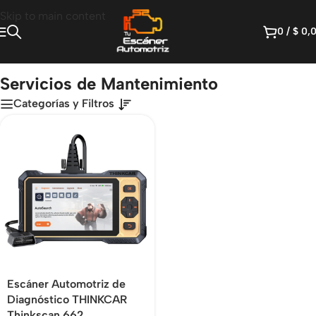
Skip to main content
0
/
$
0,
automotriz
/
Escáneres Multimarca
/
Servicios de Mantenimiento
Servicios de Mantenimiento
Categorías y Filtros
Escáner Automotriz de
Diagnóstico THINKCAR
Thinkscan 662