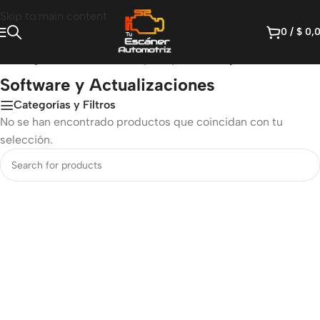
Skip to main content
0
/
$
0,
cio
/
Diágnostico Diesel Heavy Duty
/
Software y Actualizaciones
Software y Actualizaciones
Categorías y Filtros
No se han encontrado productos que coincidan con tu
selección.