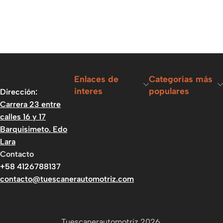
Enlaces de
Categorías más
interes
populares
Dirección:
Carrera 23 entre
calles 16 y 17
Barquisimeto. Edo
Lara
Contacto
+58 4126788137
contacto@tuescanerautomotriz.com
Tuescanerautomotriz 2026