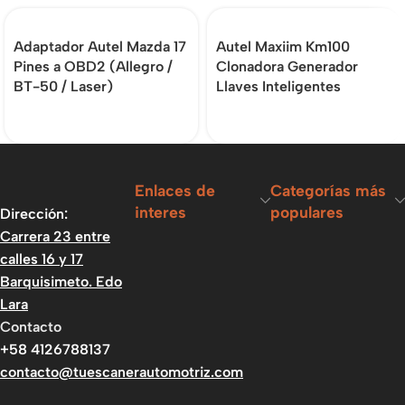
Adaptador Autel Mazda 17
Autel Maxiim Km100
Pines a OBD2 (Allegro /
Clonadora Generador
BT-50 / Laser)
Llaves Inteligentes
Enlaces de
Categorías más
interes
populares
Dirección:
Carrera 23 entre
calles 16 y 17
Barquisimeto. Edo
Lara
Contacto
+58 4126788137
contacto@tuescanerautomotriz.com