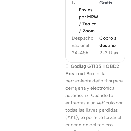
17
Gratis
Envíos
por MRW
/ Tealca
/ Zoom
Despacho
Cobro a
nacional
destino
24-48h
2-3 Dias
El
Godiag GT105 II OBD2
Breakout Box
es la
herramienta definitiva para
cerrajería y electrónica
automotriz. Cuando te
enfrentas a un vehículo con
todas las llaves perdidas
(AKL), te permite forzar el
encendido del tablero