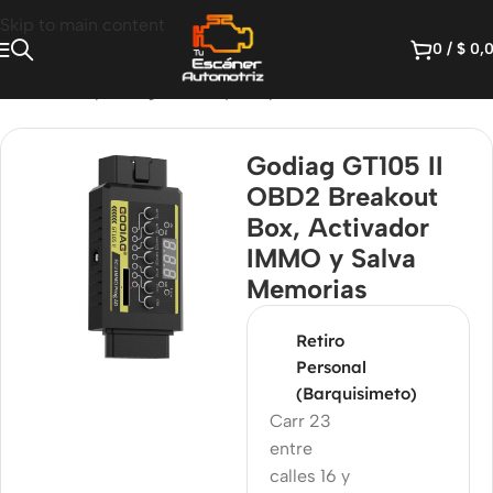
Skip to main content
0
/
$
0,
e ECU Y Chiptuning
/
Cables y Adaptadores Bench / Boot
Godiag GT105 II
OBD2 Breakout
Box, Activador
IMMO y Salva
Memorias
Retiro
Personal
(Barquisimeto)
Carr 23
entre
calles 16 y