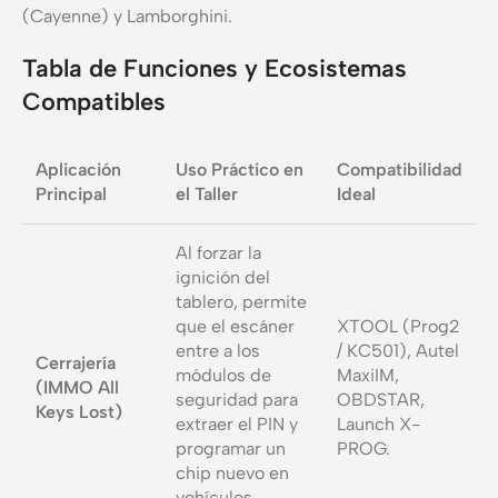
(Cayenne) y Lamborghini.
Tabla de Funciones y Ecosistemas
Compatibles
Aplicación
Uso Práctico en
Compatibilidad
Principal
el Taller
Ideal
Al forzar la
ignición del
tablero, permite
que el escáner
XTOOL (Prog2
entre a los
/ KC501), Autel
Cerrajería
módulos de
MaxiIM,
(IMMO All
seguridad para
OBDSTAR,
Keys Lost)
extraer el PIN y
Launch X-
programar un
PROG.
chip nuevo en
vehículos