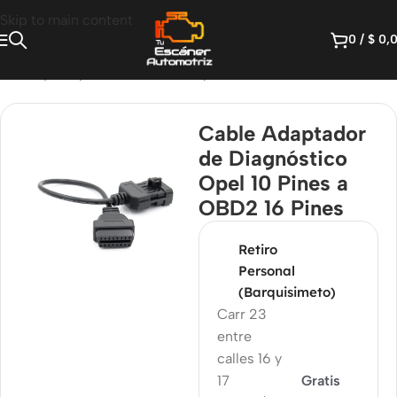
Skip to main content
0
/
$
0,
Cables y Adaptadores OBD
/
Adaptadores OBD1 a OBD2
Cable Adaptador
de Diagnóstico
Opel 10 Pines a
OBD2 16 Pines
Retiro
Personal
(Barquisimeto)
Carr 23
entre
calles 16 y
17
Gratis