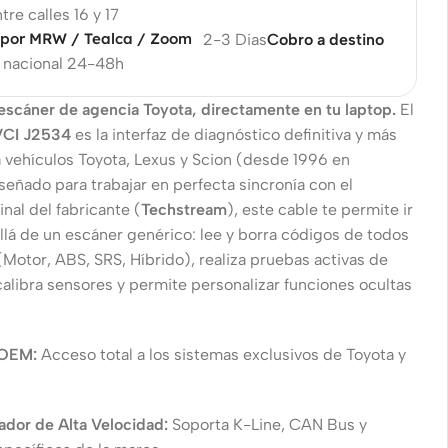
tre calles 16 y 17
 por MRW / Tealca / Zoom
2-3 Dias
Cobro a destino
nacional 24-48h
 escáner de agencia Toyota, directamente en tu laptop.
El
VCI J2534
es la interfaz de diagnóstico definitiva y más
a vehículos Toyota, Lexus y Scion (desde 1996 en
señado para trabajar en perfecta sincronía con el
inal del fabricante (
Techstream
), este cable te permite ir
lá de un escáner genérico: lee y borra códigos de todos
Motor, ABS, SRS, Híbrido), realiza pruebas activas de
alibra sensores y permite personalizar funciones ocultas
 OEM:
Acceso total a los sistemas exclusivos de Toyota y
ador de Alta Velocidad:
Soporta K-Line, CAN Bus y