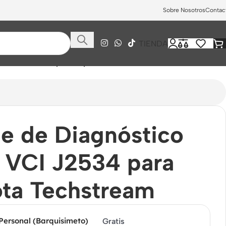
Sobre Nosotros
Contac
TIENDA
Mini VCI J2534 para Toyota Techstream
e de Diagnóstico
 VCI J2534 para
ta Techstream
 Personal (Barquisimeto)
Gratis