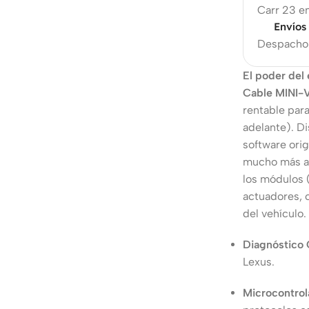
Carr 23 en
Envíos
Despacho 
El poder del
Cable MINI-
rentable par
adelante). Di
software orig
mucho más al
los módulos (
actuadores, c
del vehículo.
Diagnóstico
Lexus.
Microcontrol