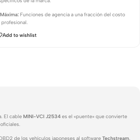
specíficos de la marca.
 Máxima:
Funciones de agencia a una fracción del costo
 profesional.
Add to wishlist
. El cable
MINI-VCI J2534
es el «puente» que convierte
ficiales.
 OBD2 de los vehículos japoneses al software
Techstream
,