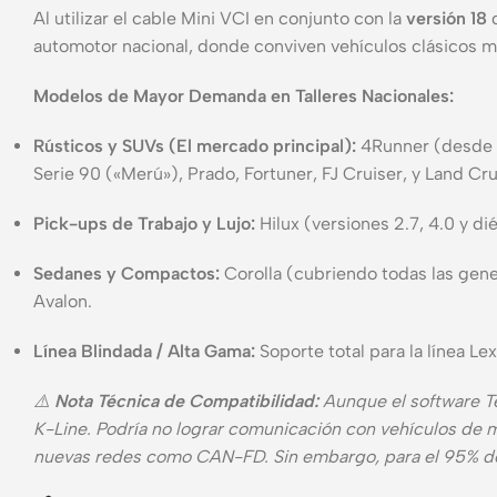
Al utilizar el cable Mini VCI en conjunto con la
versión 18
d
automotor nacional, donde conviven vehículos clásicos m
Modelos de Mayor Demanda en Talleres Nacionales:
Rústicos y SUVs (El mercado principal):
4Runner (desde la
Serie 90 («Merú»), Prado, Fortuner, FJ Cruiser, y Land Cr
Pick-ups de Trabajo y Lujo:
Hilux (versiones 2.7, 4.0 y di
Sedanes y Compactos:
Corolla (cubriendo todas las gener
Avalon.
Línea Blindada / Alta Gama:
Soporte total para la línea Le
⚠️
Nota Técnica de Compatibilidad:
Aunque el software Te
K-Line. Podría no lograr comunicación con vehículos d
nuevas redes como CAN-FD. Sin embargo, para el 95% del p