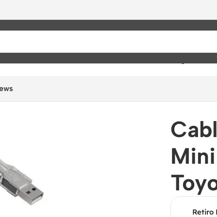
lta Gama
/
Interfaces J2534 / Pass-Thru
/
Cable de Diagnóstico 
iews
Cabl
Mini
Toyo
Retiro