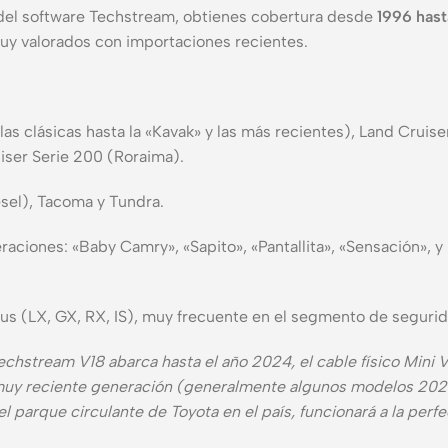
el software Techstream, obtienes cobertura desde
1996 has
uy valorados con importaciones recientes.
s clásicas hasta la «Kavak» y las más recientes), Land Cruise
uiser Serie 200 (Roraima).
ésel), Tacoma y Tundra.
aciones: «Baby Camry», «Sapito», «Pantallita», «Sensación», y l
xus (LX, GX, RX, IS), muy frecuente en el segmento de segurida
chstream V18 abarca hasta el año 2024, el cable físico Mini 
e muy reciente generación (generalmente algunos modelos 20
arque circulante de Toyota en el país, funcionará a la perfe