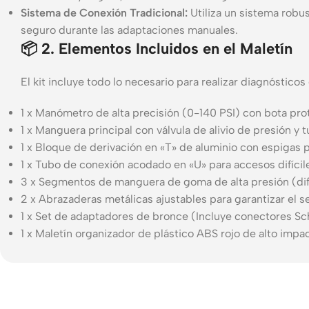
Sistema de Conexión Tradicional:
Utiliza un sistema robus
seguro durante las adaptaciones manuales.
📦 2. Elementos Incluidos en el Maletín
El kit incluye todo lo necesario para realizar diagnóstico
1 x Manómetro de alta precisión (0-140 PSI) con bota pro
1 x Manguera principal con válvula de alivio de presión y
1 x Bloque de derivación en «T» de aluminio con espigas p
1 x Tubo de conexión acodado en «U» para accesos difícil
3 x Segmentos de manguera de goma de alta presión (di
2 x Abrazaderas metálicas ajustables para garantizar el se
1 x Set de adaptadores de bronce (Incluye conectores Sc
1 x Maletín organizador de plástico ABS rojo de alto impa