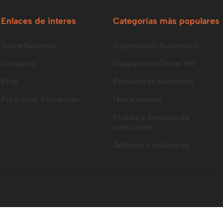
Enlaces de interes
Categorías más populares
Sobre Nosotros
Diagnóstico Automotriz
Contacto
Diagnóstico Diesel HD
Blog
Probadores eléctricos
Preguntas frecuentes
Herramientas
Prueba y limpieza de
inyectores
Aditivos y selladores