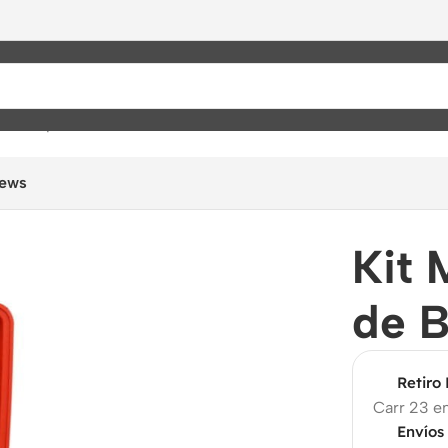
jes de presión
/
Kit Medidor de Presión de Bomba de Gasolina
iews
Kit 
de 
Retiro
Carr 23 en
Envíos