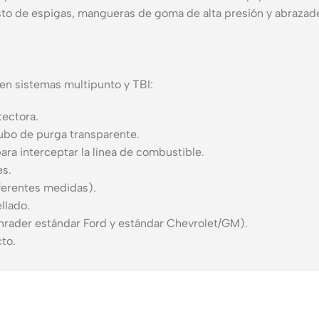
to de espigas, mangueras de goma de alta presión y abrazadera
s en sistemas multipunto y TBI:
tectora.
 tubo de purga transparente.
ara interceptar la línea de combustible.
es.
ferentes medidas).
llado.
hrader estándar Ford y estándar Chevrolet/GM).
cto.