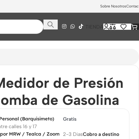
Sobre Nosotros
Contac
TIENDA
Medidor de Presión
Bomba de Gasolina
 Personal (Barquisimeto)
Gratis
tre calles 16 y 17
 por MRW / Tealca / Zoom
2-3 Dias
Cobro a destino