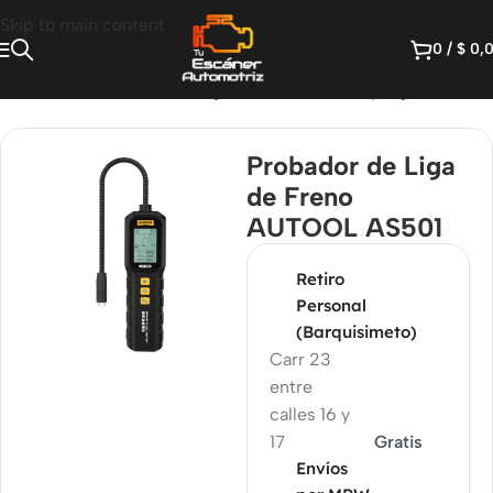
Skip to main content
0
/
$
0,
amientas automotrices
/
Diagnóstico de fluidos y fugas
Probador de Liga
de Freno
AUTOOL AS501
Retiro
Personal
(Barquisimeto)
Carr 23
entre
calles 16 y
17
Gratis
Envíos