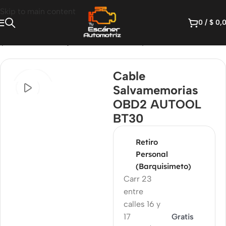
Skip to main content
0
/
$
0,
daptadores OBD
/
Cajas de Desconexión y Breakout Boxes
Cable
Salvamemorias
OBD2 AUTOOL
BT30
Retiro
Personal
(Barquisimeto)
Carr 23
entre
calles 16 y
17
Gratis