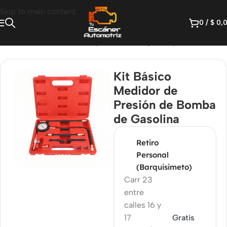
Skip to main content
0
/
$
0,
automotrices
/
Medición de precision
/
Relojes de presión
Kit Básico
Medidor de
Presión de Bomba
de Gasolina
Retiro
Personal
(Barquisimeto)
Carr 23
entre
calles 16 y
17
Gratis