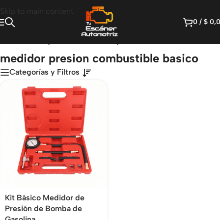
Skip to main content
0
/
$
0,
Productos etiquetados “medidor presion combustible basico”
medidor presion combustible basico
Categorías y Filtros
Kit Básico Medidor de
Presión de Bomba de
Gasolina