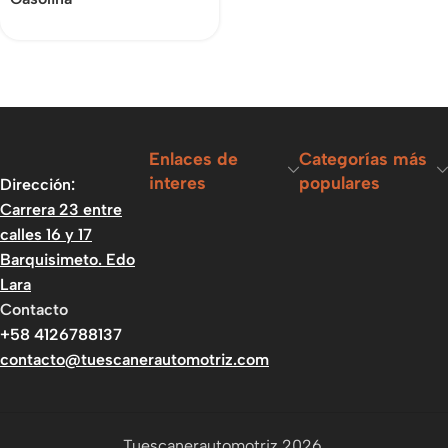
Enlaces de
Categorías más
interes
populares
Dirección:
Carrera 23 entre
calles 16 y 17
Barquisimeto. Edo
Lara
Contacto
+58 4126788137
contacto@tuescanerautomotriz.com
Tuescanerautomotriz 2026