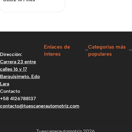
Enlaces de
Categorías más
interes
populares
Dirección:
Carrera 23 entre
calles 16 y 17
Barquisimeto. Edo
Lara
Contacto
+58 4126788137
contacto@tuescanerautomotriz.com
Tuescanerautomotriz 2026