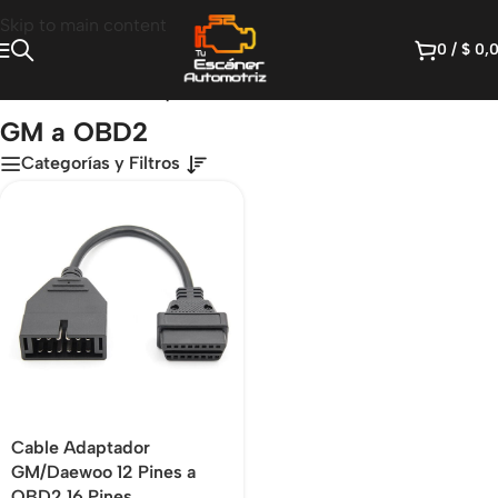
Skip to main content
0
/
$
0,
Inicio
/
Productos etiquetados “GM a OBD2”
GM a OBD2
Categorías y Filtros
Cable Adaptador
GM/Daewoo 12 Pines a
OBD2 16 Pines