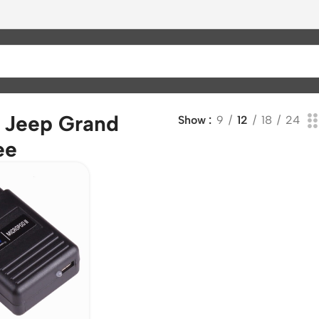
”
 Jeep Grand
Show
9
12
18
24
ee