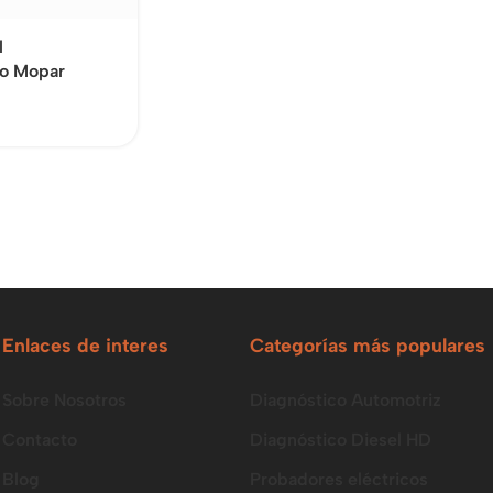
l
io Mopar
Enlaces de interes
Categorías más populares
Sobre Nosotros
Diagnóstico Automotriz
Contacto
Diagnóstico Diesel HD
Blog
Probadores eléctricos