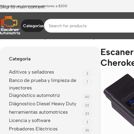
nvío gratis en compras superiores a $200
Skip to main content
Categorias
Inicio
/
Productos etiquetados “Escaner Jeep Grand Cherokee
Escaner
Categoría
Cherok
Aditivos y selladores
3
Banco de prueba y limpieza de
7
inyectores
Diagnóstico automotriz
40
Diágnostico Diesel Heavy Duty
22
herramientas automotrices
33
Licencia y software
2
Probadores Eléctricos
35