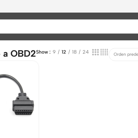
 a OBD2
Show
9
12
18
24