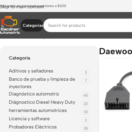
nvío gratis en compras superiores a $200
Skip to main content
Categorias
Inicio
/
Productos etiquetados “Daewoo a OBD2”
Daewoo
Categoría
Aditivos y selladores
3
Banco de prueba y limpieza de
7
inyectores
Diagnóstico automotriz
40
Diágnostico Diesel Heavy Duty
22
herramientas automotrices
33
Licencia y software
2
Probadores Eléctricos
35