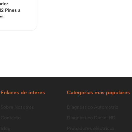
ador
2 Pines a
es
Enlaces de interes
Categorías más populares
Sobre Nosotros
Diagnóstico Automotriz
Contacto
Diagnóstico Diesel HD
Blog
Probadores eléctricos