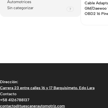
Automotrices
Cable Adapt
Sin categorizar
GM/Daewoo 1
7
OBD2 16 Pin
Dirección:
Carrera 23 entre calles 16 y 17 Barquisimeto. Edo Lara
Contacto
+58 4126788137
contacto@tuescanerautomotriz.com