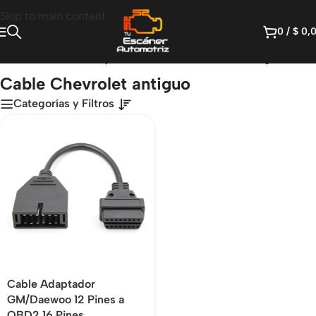
Skip to main content
0
/
$
0,
Inicio
/
Productos etiquetados “Cable Chevrolet antiguo”
Cable Chevrolet antiguo
Categorías y Filtros
Cable Adaptador
GM/Daewoo 12 Pines a
OBD2 16 Pines