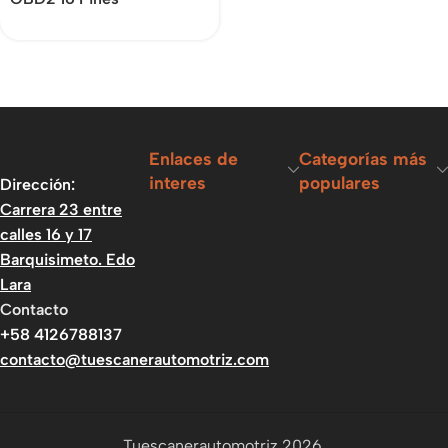
Enlaces de
Categorías más
interes
populares
Dirección:
Carrera 23 entre
calles 16 y 17
Barquisimeto. Edo
Lara
Contacto
+58 4126788137
contacto@tuescanerautomotriz.com
Tuescanerautomotriz 2026