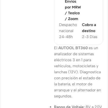
Envíos
por MRW
/ Tealca
/ Zoom
Despacho
Cobro a
nacional
destino
24-48h
2-3 Dias
El
AUTOOL BT360
es un
analizador de sistemas
eléctricos 3 en 1 para
vehículos, motocicletas y
lanchas (12V). Diagnostica
con precisión el estado de
la batería, el motor de
arranque y el alternador en
segundos.
Rango de Voltaje:
8V a 20V