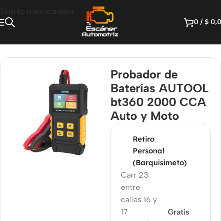
Skip to main content
0
/
$
0,
res Eléctricos Automotrices
/
Analizadores de Baterías
Probador de
Baterías AUTOOL
bt360 2000 CCA
Auto y Moto
Retiro
Personal
(Barquisimeto)
Carr 23
entre
calles 16 y
17
Gratis