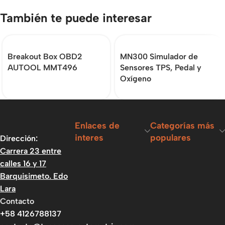
También te puede interesar
Breakout Box OBD2
MN300 Simulador de
AUTOOL MMT496
Sensores TPS, Pedal y
Oxígeno
Enlaces de
Categorías más
interes
populares
Dirección:
Carrera 23 entre
calles 16 y 17
Barquisimeto. Edo
Lara
Contacto
+58 4126788137