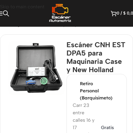
Skip to main content
0
/
$
0,
nicio
/
Diágnostico Diesel Heavy Duty
/
Interfaces OEM
Escáner CNH EST
DPA5 para
Maquinaria Case
y New Holland
Retiro
Personal
(Barquisimeto)
Carr 23
entre
calles 16 y
17
Gratis