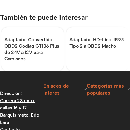
También te puede interesar
Adaptador Convertidor
Adaptador HD-Link J1939
OBD2 Godiag GT106 Plus
Tipo 2 a OBD2 Macho
de 24V a 12V para
Camiones
Enlaces de
Categorías más
interes
populares
Dirección:
Carrera 23 entre
calles 16 y 17
Barquisimeto. Edo
Lara
Contacto