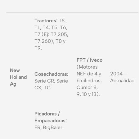
Tractores:
TS,
TL, T4, T5, T6,
T7 (Ej: T7.205,
T7.260), T8 y
T9.
FPT / Iveco
(Motores
New
NEF de 4 y
2004 –
Cosechadoras:
Holland
6 cilindros,
Actualidad
Serie CR, Serie
Ag
Cursor 8,
CX, TC.
9, 10 y 13).
Picadoras /
Empacadoras:
FR, BigBaler.