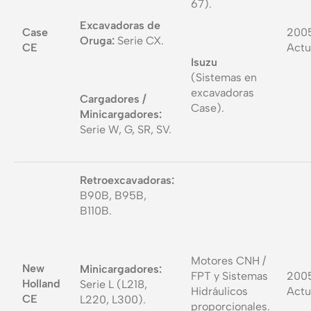
67).
Excavadoras de
Case
200
Oruga:
Serie CX.
CE
Actu
Isuzu
(Sistemas en
excavadoras
Cargadores /
Case).
Minicargadores:
Serie W, G, SR, SV.
Retroexcavadoras:
B90B, B95B,
B110B.
Motores CNH /
New
Minicargadores:
FPT y Sistemas
200
Holland
Serie L (L218,
Hidráulicos
Actu
CE
L220, L300).
proporcionales.