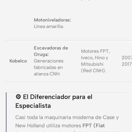
Motoniveladoras:
Línea amarilla.
Excavadoras de
Motores FPT,
Oruga:
Iveco, Hino y
200
Kobelco
Generaciones
Mitsubishi
2017
fabricadas en
(Red CNH).
alianza CNH.
⚙️ El Diferenciador para el
Especialista
Casi toda la maquinaria moderna de Case y
New Holland utiliza motores
FPT (Fiat