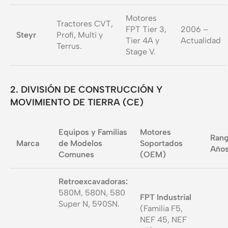
Motores
Tractores CVT,
FPT Tier 3,
2006 –
Steyr
Profi, Multi y
Tier 4A y
Actualidad
Terrus.
Stage V.
2. DIVISIÓN DE CONSTRUCCIÓN Y
MOVIMIENTO DE TIERRA (CE)
Equipos y Familias
Motores
Rang
Marca
de Modelos
Soportados
Año
Comunes
(OEM)
Retroexcavadoras:
580M, 580N, 580
FPT Industrial
Super N, 590SN.
(Familia F5,
NEF 45, NEF