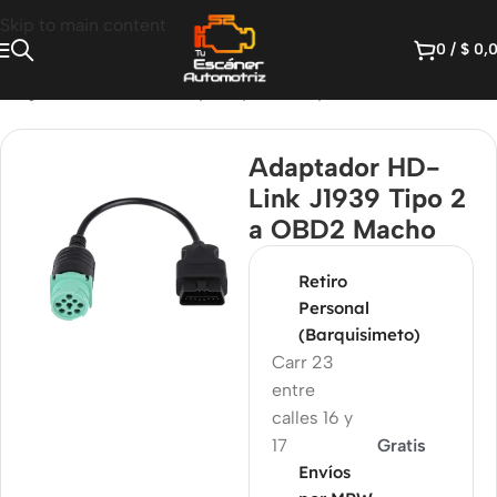
Skip to main content
0
/
$
0,
/
Diágnostico Diesel Heavy Duty
/
Cables y Conectores
Adaptador HD-
Link J1939 Tipo 2
a OBD2 Macho
Retiro
Personal
(Barquisimeto)
Carr 23
entre
calles 16 y
17
Gratis
Envíos