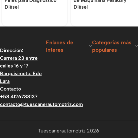
Pines para Diagnóstico
de Maquinaria Pesada y
Diésel
Diésel
Enlaces de
Categorías más
interes
populares
Dirección:
Carrera 23 entre
calles 16 y 17
Barquisimeto. Edo
Lara
Contacto
+58 4126788137
contacto@tuescanerautomotriz.com
Tuescanerautomotriz 2026