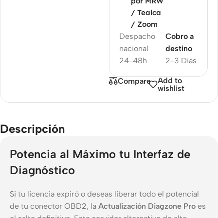
por MRW
/ Tealca
/ Zoom
Despacho
Cobro a
nacional
destino
24-48h
2-3 Dias
Add to
Compare
wishlist
Descripción
Potencia al Máximo tu Interfaz de
Diagnóstico
Si tu licencia expiró o deseas liberar todo el potencial
de tu conector OBD2, la
Actualización Diagzone Pro
es