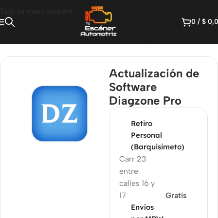
Skip to main content
0
/
$
0,
Inicio
/
Licencia y software
/
software de diagnóstico
Actualización de
Software
Diagzone Pro
Retiro
Personal
(Barquisimeto)
Carr 23
entre
calles 16 y
17
Gratis
Envíos