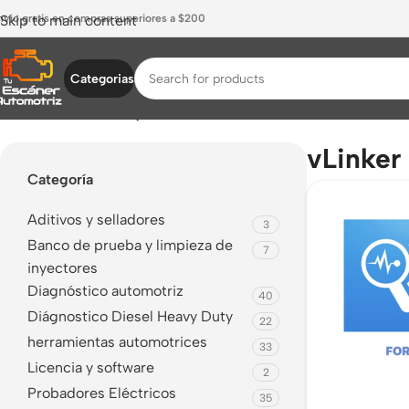
nvío gratis en compras superiores a $200
Skip to main content
Categorias
Inicio
/
Productos etiquetados “vLinker FS”
vLinker
Categoría
Aditivos y selladores
3
Banco de prueba y limpieza de
7
inyectores
Diagnóstico automotriz
40
Diágnostico Diesel Heavy Duty
22
herramientas automotrices
33
Licencia y software
2
Probadores Eléctricos
35