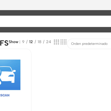
 FS
Show
9
12
18
24