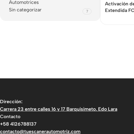
Automotrices
Activación d
Sin categorizar
Extendida FO
7
Dirección:
Carrera 23 entre calles 16 y 17 Barquisimeto. Edo Lara
Contacto
+58 4126788137
contacto@tuescanerautomotriz.com