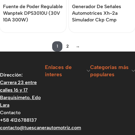
Fuente de Poder Regulable
Generador De Señales
Wanptek DPS3010U (30V
Automotrices Xh-2a
10A 300W)
Simulador Ckp Cmp
1
2
→
Enlaces de
Categorías más
interes
populares
Dirección:
Carrera 23 entre
calles 16 y 17
Barquisimeto. Edo
Lara
Contacto
+58 4126788137
contacto@tuescanerautomotriz.com