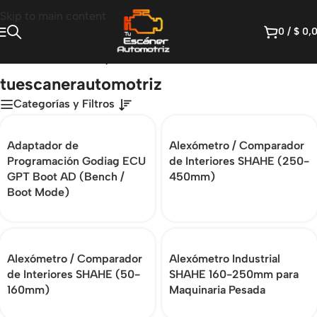
Skip to main content
0
/
$
0,
Inicio
/
Productos etiquetados “tuescanerautomotriz”
tuescanerautomotriz
Categorías y Filtros
Adaptador de
Alexómetro / Comparador
Programación Godiag ECU
de Interiores SHAHE (250-
GPT Boot AD (Bench /
450mm)
Boot Mode)
Alexómetro / Comparador
Alexómetro Industrial
de Interiores SHAHE (50-
SHAHE 160-250mm para
160mm)
Maquinaria Pesada