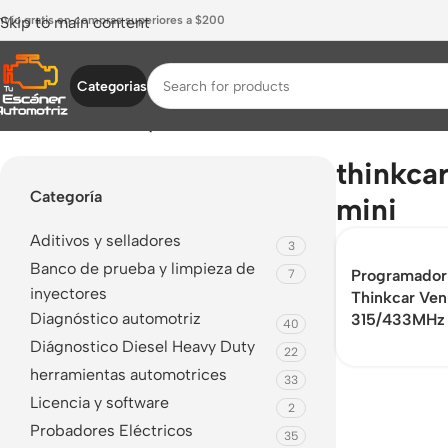
nvío gratis en compras superiores a $200
Skip to main content
Categorias
Inicio
/
Productos etiquetados “thinkcar venu-i mini”
thinkca
Categoría
mini
Aditivos y selladores
3
Banco de prueba y limpieza de
Programado
7
inyectores
Thinkcar Ven
Diagnóstico automotriz
315/433MHz
40
Diágnostico Diesel Heavy Duty
22
herramientas automotrices
33
Licencia y software
2
Probadores Eléctricos
35