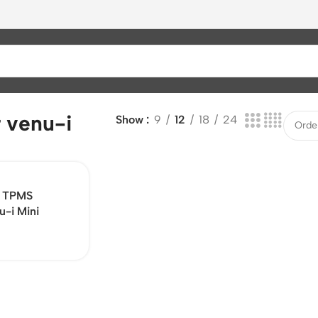
r venu-i
Show
9
12
18
24
r TPMS
u-i Mini