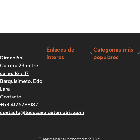
Enlaces de
Categorías más
interes
populares
Dirección:
Carrera 23 entre
calles 16 y 17
Barquisimeto. Edo
Lara
Contacto
+58 4126788137
contacto@tuescanerautomotriz.com
Tuescanerautomotriz 2026