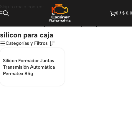
Skip to main content
0
/
$
0,
Inicio
/
Productos etiquetados “silicon para caja”
silicon para caja
Categorías y Filtros
Silicon Formador Juntas
Transmisión Automática
Permatex 85g