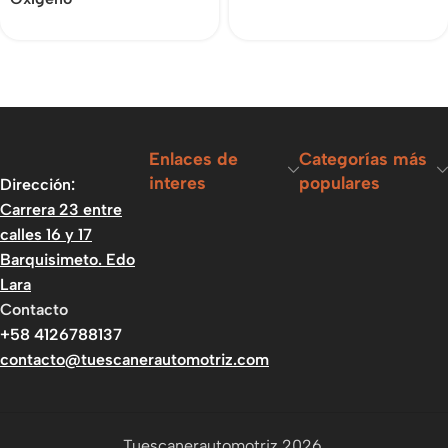
Enlaces de
Categorías más
interes
populares
Dirección:
Carrera 23 entre
calles 16 y 17
Barquisimeto. Edo
Lara
Contacto
+58 4126788137
contacto@tuescanerautomotriz.com
Tuescanerautomotriz 2026