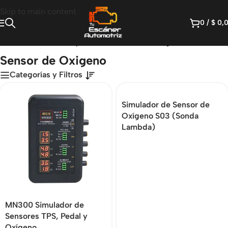
Skip to main content
0
/
$
0,
Inicio
/
Productos etiquetados “Sensor de Oxigeno”
Sensor de Oxigeno
Categorías y Filtros
Simulador de Sensor de
Oxígeno S03 (Sonda
Lambda)
MN300 Simulador de
Sensores TPS, Pedal y
Oxígeno