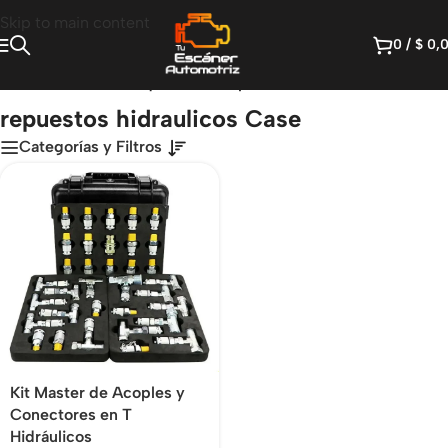
Skip to main content
0
/
$
0,
Inicio
/
Productos etiquetados “repuestos hidraulicos Case”
repuestos hidraulicos Case
Categorías y Filtros
Kit Master de Acoples y
Conectores en T
Hidráulicos