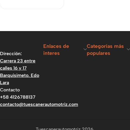
Enlaces de
Categorías más
interes
populares
Dirección:
Carrera 23 entre
calles 16 y 17
Barquisimeto. Edo
Lara
Contacto
+58 4126788137
contacto@tuescanerautomotriz.com
Tuescanerautomotriz 2026