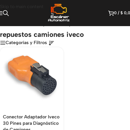
Skip to main content
0
/
$
0,
Inicio
/
Productos etiquetados “repuestos camiones iveco”
repuestos camiones iveco
Categorías y Filtros
Conector Adaptador Iveco
30 Pines para Diagnóstico
de Camiones