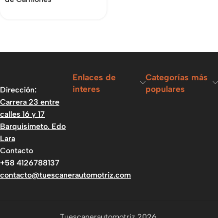
Enlaces de
Categorías más
interes
populares
Dirección:
Carrera 23 entre
calles 16 y 17
Barquisimeto. Edo
Lara
Contacto
+58 4126788137
contacto@tuescanerautomotriz.com
Tuescanerautomotriz 2026