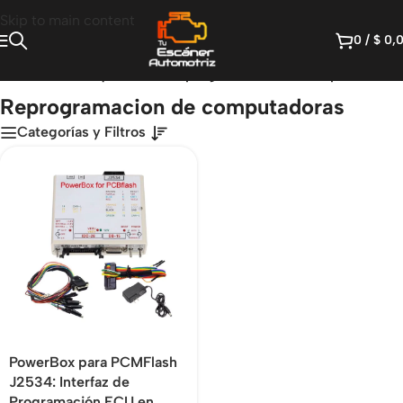
Skip to main content
0
/
$
0,
o
/
Productos etiquetados “Reprogramacion de computadoras”
Reprogramacion de computadoras
Categorías y Filtros
PowerBox para PCMFlash
J2534: Interfaz de
Programación ECU en