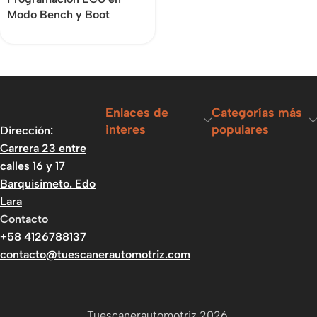
Modo Bench y Boot
Enlaces de
Categorías más
interes
populares
Dirección:
Carrera 23 entre
calles 16 y 17
Barquisimeto. Edo
Lara
Contacto
+58 4126788137
contacto@tuescanerautomotriz.com
Tuescanerautomotriz 2026