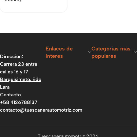
Enlaces de
Categorías más
interes
populares
Dirección:
Carrera 23 entre
calles 16 y 17
Barquisimeto. Edo
Lara
Contacto
+58 4126788137
contacto@tuescanerautomotriz.com
Tuescanerautomotriz 2026