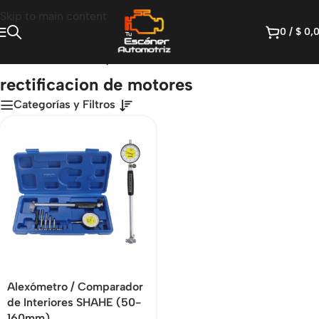
Skip to main content
0
/
$
0,
Inicio
/
Productos etiquetados “rectificacion de motores”
rectificacion de motores
Categorías y Filtros
Alexómetro / Comparador
de Interiores SHAHE (50-
160mm)