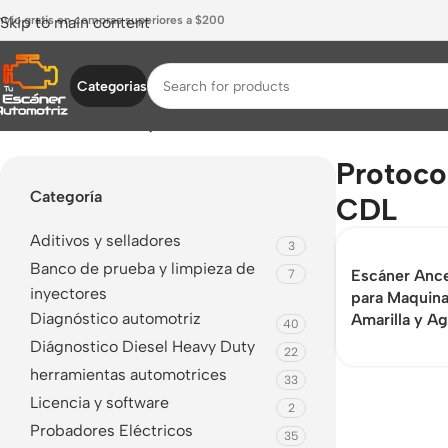
nvío gratis en compras superiores a $200
Skip to main content
Categorias
Inicio
/
Productos etiquetados “Protocolo CAT CDL”
Protoco
Categoría
CDL
Aditivos y selladores
3
Banco de prueba y limpieza de
Escáner Anc
7
inyectores
para Maquina
Diagnóstico automotriz
Amarilla y Ag
40
Diágnostico Diesel Heavy Duty
22
herramientas automotrices
33
Licencia y software
2
Probadores Eléctricos
35