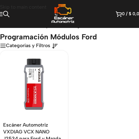
Skip to main content
0
/
$
0,
Inicio
/
Productos etiquetados “Programación Módulos Ford”
Programación Módulos Ford
Categorías y Filtros
Escáner Automotriz
VXDIAG VCX NANO
J2534 para Ford y Mazda