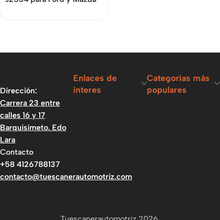
Enlaces de
Categorías más
interes
populares
Dirección:
Carrera 23 entre
calles 16 y 17
Barquisimeto. Edo
Lara
Contacto
+58 4126788137
contacto@tuescanerautomotriz.com
Tuescanerautomotriz 2026