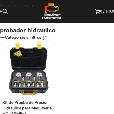
Skip to main content
0
/
$
0,
Inicio
/
Productos etiquetados “probador hidraulico”
probador hidraulico
Categorías y Filtros
Kit de Prueba de Presión
Hidráulica para Maquinaria
HD (60MPa)