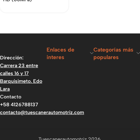
Enlaces de
Categorías más
interes
populares
Dirección:
Carrera 23 entre
calles 16 y 17
Barquisimeto. Edo
Lara
Contacto
+58 4126788137
contacto@tuescanerautomotriz.com
Tuescanerautomotriz 2026