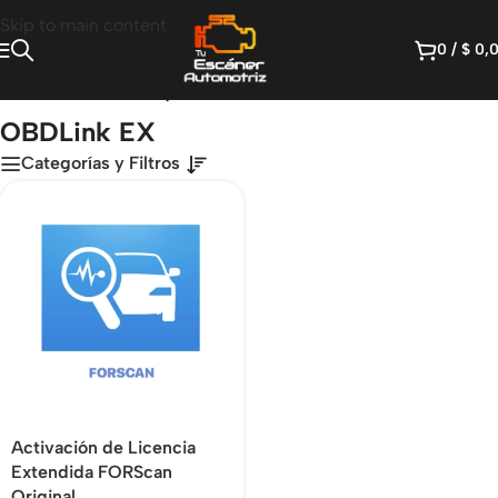
Skip to main content
0
/
$
0,
Inicio
/
Productos etiquetados “OBDLink EX”
OBDLink EX
Categorías y Filtros
Activación de Licencia
Extendida FORScan
Original