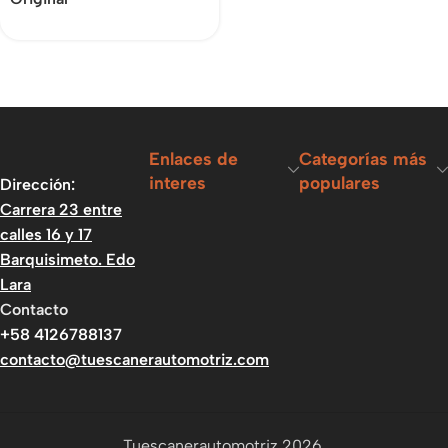
Enlaces de
Categorías más
interes
populares
Dirección:
Carrera 23 entre
calles 16 y 17
Barquisimeto. Edo
Lara
Contacto
+58 4126788137
contacto@tuescanerautomotriz.com
Tuescanerautomotriz 2026