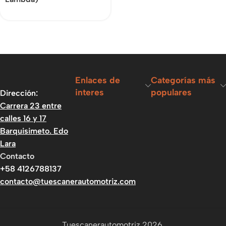
Enlaces de
Categorías más
interes
populares
Dirección:
Carrera 23 entre
calles 16 y 17
Barquisimeto. Edo
Lara
Contacto
+58 4126788137
contacto@tuescanerautomotriz.com
Tuescanerautomotriz 2026