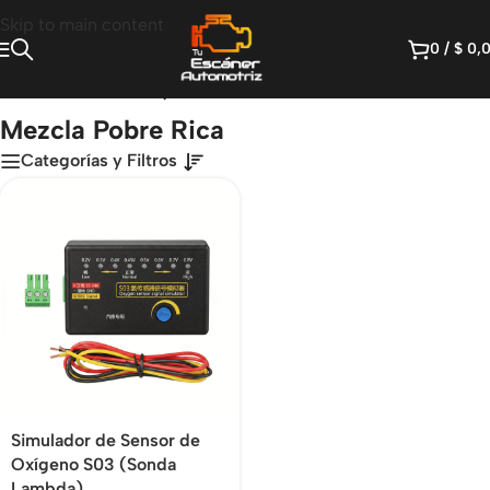
Skip to main content
0
/
$
0,
Inicio
/
Productos etiquetados “Mezcla Pobre Rica”
Mezcla Pobre Rica
Categorías y Filtros
Simulador de Sensor de
Oxígeno S03 (Sonda
Lambda)