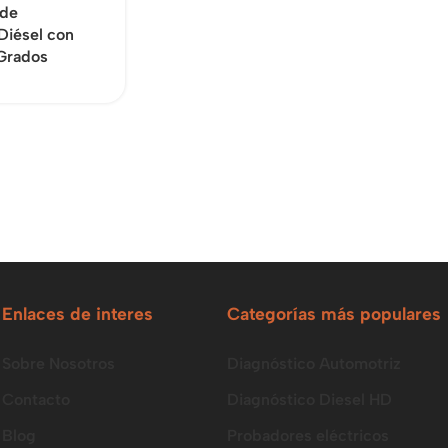
 de
Diésel con
Grados
Enlaces de interes
Categorías más populares
Sobre Nosotros
Diagnóstico Automotriz
Contacto
Diagnóstico Diesel HD
Blog
Probadores eléctricos