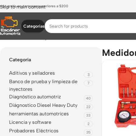
nvío gratis en compras superiores a $200
Skip to main content
Categorias
Inicio
/
Productos etiquetados “Medidor 1000 PSI”
Medidor
Categoría
Aditivos y selladores
3
Banco de prueba y limpieza de
7
inyectores
Diagnóstico automotriz
40
Diágnostico Diesel Heavy Duty
22
herramientas automotrices
33
Licencia y software
2
Probadores Eléctricos
35