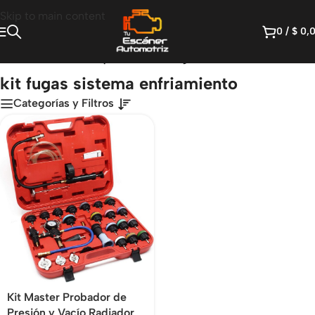
Skip to main content
0
/
$
0,
Inicio
/
Productos etiquetados “kit fugas sistema enfriamiento”
kit fugas sistema enfriamiento
Categorías y Filtros
Kit Master Probador de
Presión y Vacío Radiador