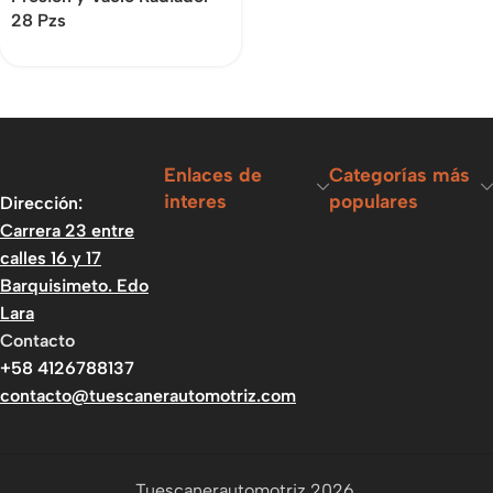
28 Pzs
Enlaces de
Categorías más
interes
populares
Dirección:
Carrera 23 entre
calles 16 y 17
Barquisimeto. Edo
Lara
Contacto
+58 4126788137
contacto@tuescanerautomotriz.com
Tuescanerautomotriz 2026