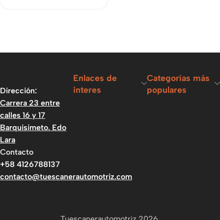
Enlaces de
Categorías más
interes
populares
Dirección:
Carrera 23 entre
calles 16 y 17
Barquisimeto. Edo
Lara
Contacto
+58 4126788137
contacto@tuescanerautomotriz.com
Tuescanerautomotriz 2026