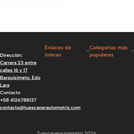
Enlaces de
Categorías más
interes
populares
Dirección:
Carrera 23 entre
calles 16 y 17
Barquisimeto. Edo
Lara
Contacto
+58 4126788137
contacto@tuescanerautomotriz.com
Tuescanerautomotriz 2026