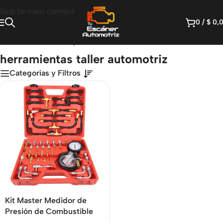
Skip to main content
0
/
$
0,
Inicio
/
Productos etiquetados “herramientas taller automotriz”
herramientas taller automotriz
Categorías y Filtros
Kit Master Medidor de
Presión de Combustible