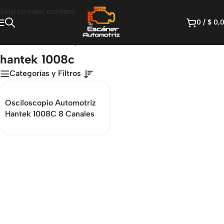
Skip to main content
0
/
$
0,
Inicio
/
Productos etiquetados “hantek 1008c”
hantek 1008c
Categorías y Filtros
Osciloscopio Automotriz
Hantek 1008C 8 Canales