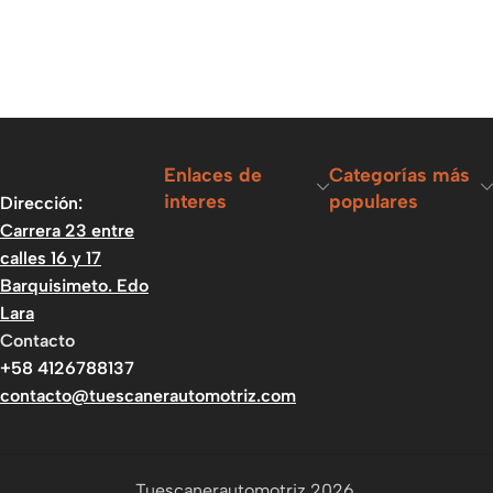
Enlaces de
Categorías más
interes
populares
Dirección:
Carrera 23 entre
calles 16 y 17
Barquisimeto. Edo
Lara
Contacto
+58 4126788137
contacto@tuescanerautomotriz.com
Tuescanerautomotriz 2026