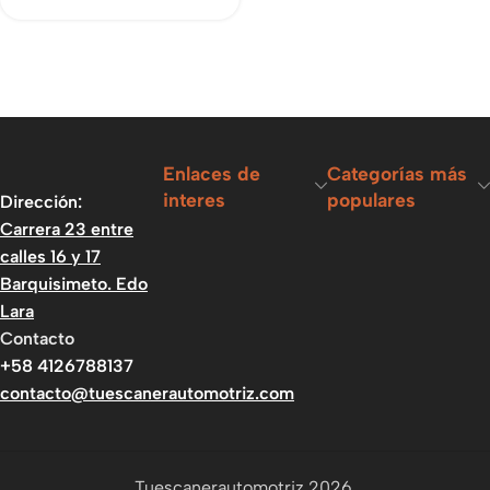
Enlaces de
Categorías más
interes
populares
Dirección:
Carrera 23 entre
calles 16 y 17
Barquisimeto. Edo
Lara
Contacto
+58 4126788137
contacto@tuescanerautomotriz.com
Tuescanerautomotriz 2026