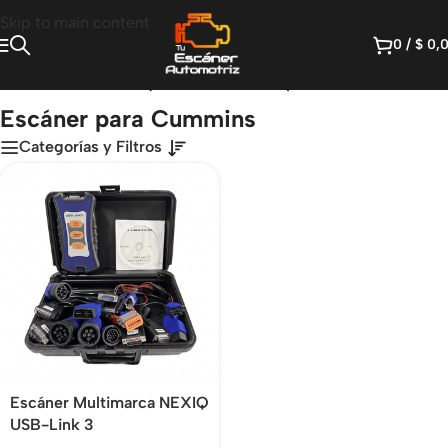
Skip to main content
0
/
$
0,
Inicio
/
Productos etiquetados “Escáner para Cummins”
Escáner para Cummins
Categorías y Filtros
Escáner Multimarca NEXIQ
USB-Link 3