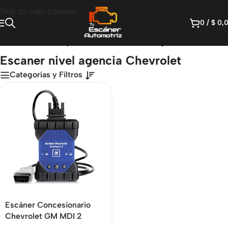
Skip to main content
0
/
$
0,
icio
/
Productos etiquetados “Escaner nivel agencia Chevrolet”
Escaner nivel agencia Chevrolet
Categorías y Filtros
Escáner Concesionario
Chevrolet GM MDI 2