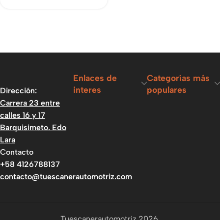
Enlaces de
Categorías más
interes
populares
Dirección:
Carrera 23 entre
calles 16 y 17
Barquisimeto. Edo
Lara
Contacto
+58 4126788137
contacto@tuescanerautomotriz.com
Tuescanerautomotriz 2026