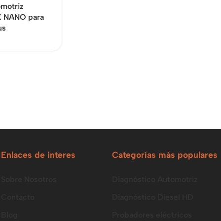
motriz
 NANO para
us
Enlaces de interes
Categorías más populares
Sobre Nosotros
Diagnóstico Automotriz
Contacto
Diagnóstico Diesel HD
Blog
Probadores eléctricos