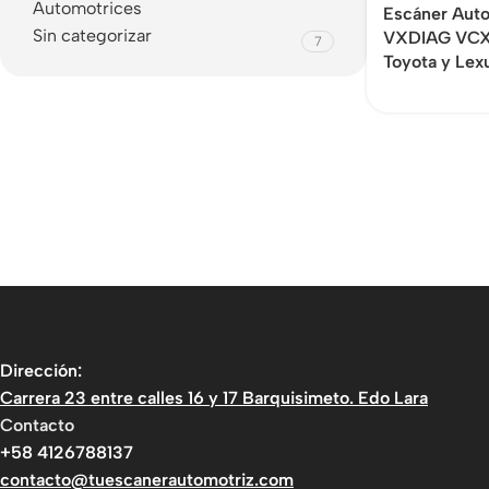
Automotrices
Escáner Auto
Sin categorizar
VXDIAG VCX
7
Toyota y Lex
Dirección:
Carrera 23 entre calles 16 y 17 Barquisimeto. Edo Lara
Contacto
+58 4126788137
contacto@tuescanerautomotriz.com