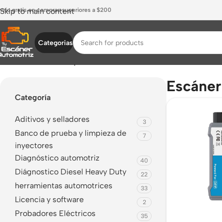
nvío gratis en compras superiores a $200
Skip to main content
Categorias
Inicio
/
Productos etiquetados “Escáner Lexus”
Escáner
Categoría
Aditivos y selladores
3
Banco de prueba y limpieza de
7
inyectores
Diagnóstico automotriz
40
Diágnostico Diesel Heavy Duty
22
herramientas automotrices
33
Licencia y software
2
Probadores Eléctricos
35