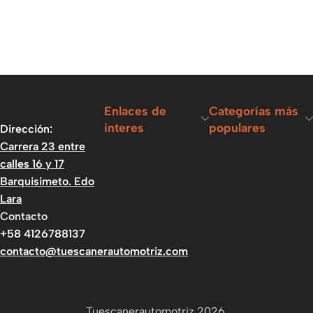
Enlaces de
Categorías más
interes
populares
Dirección:
Carrera 23 entre
calles 16 y 17
Barquisimeto. Edo
Lara
Contacto
+58 4126788137
contacto@tuescanerautomotriz.com
Tuescanerautomotriz 2026