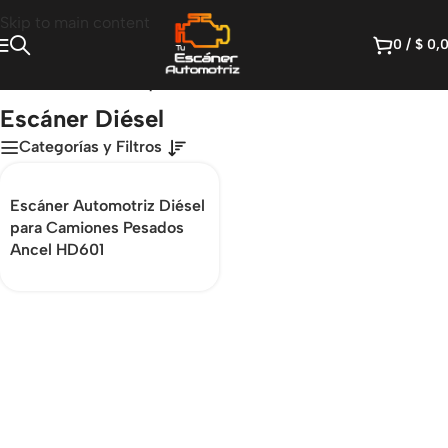
Skip to main content
0
/
$
0,
Inicio
/
Productos etiquetados “Escáner Diésel”
Escáner Diésel
Categorías y Filtros
Escáner Automotriz Diésel
para Camiones Pesados
Ancel HD601