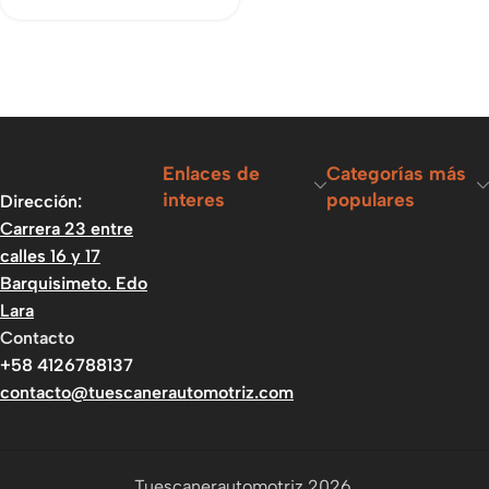
Enlaces de
Categorías más
interes
populares
Dirección:
Carrera 23 entre
calles 16 y 17
Barquisimeto. Edo
Lara
Contacto
+58 4126788137
contacto@tuescanerautomotriz.com
Tuescanerautomotriz 2026