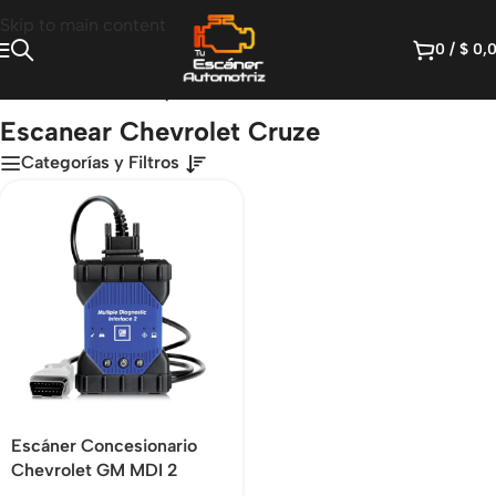
Skip to main content
0
/
$
0,
Inicio
/
Productos etiquetados “Escanear Chevrolet Cruze”
Escanear Chevrolet Cruze
Categorías y Filtros
Escáner Concesionario
Chevrolet GM MDI 2