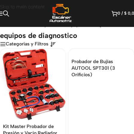
Skip to main content
0
/
$
0,
Inicio
/
Productos etiquetados “equipos de diagnostico”
equipos de diagnostico
Categorías y Filtros
Probador de Bujías
AUTOOL SPT301 (3
Orificios)
Kit Master Probador de
Presión y Vacío Radiador