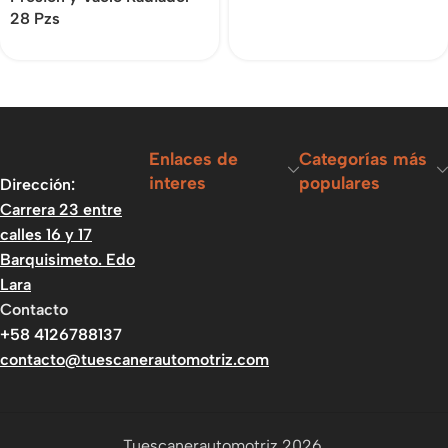
28 Pzs
Enlaces de
Categorías más
interes
populares
Dirección:
Carrera 23 entre
calles 16 y 17
Barquisimeto. Edo
Lara
Contacto
+58 4126788137
contacto@tuescanerautomotriz.com
Tuescanerautomotriz 2026