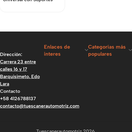
Enlaces de
Categorías más
interes
populares
Dirección:
Carrera 23 entre
calles 16 y 17
Barquisimeto. Edo
Lara
Contacto
+58 4126788137
contacto@tuescanerautomotriz.com
Tuescanerautomotriz 2026