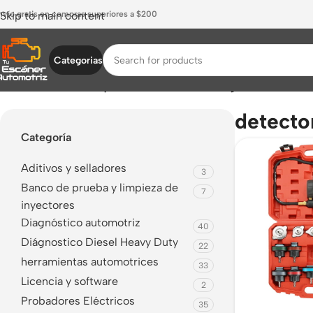
nvío gratis en compras superiores a $200
Skip to main content
Categorias
Inicio
/
Productos etiquetados “detector de fugas”
detecto
Categoría
Aditivos y selladores
3
Banco de prueba y limpieza de
7
inyectores
Diagnóstico automotriz
40
Diágnostico Diesel Heavy Duty
22
herramientas automotrices
33
Licencia y software
2
Probadores Eléctricos
35