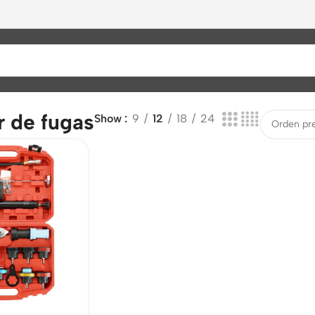
r de fugas
Show
9
12
18
24