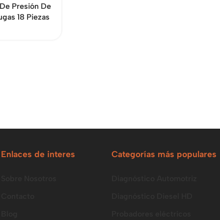
 De Presión De
ugas 18 Piezas
Enlaces de interes
Categorías más populares
Sobre Nosotros
Diagnóstico Automotriz
Contacto
Diagnóstico Diesel HD
Blog
Probadores eléctricos