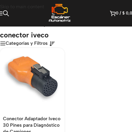
Skip to main content
0
/
$
0,
Inicio
/
Productos etiquetados “conector iveco”
conector iveco
Categorías y Filtros
Conector Adaptador Iveco
30 Pines para Diagnóstico
de Camiones