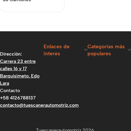
Enlaces de
Categorías más
interes
populares
Dirección:
Carrera 23 entre
calles 16 y 17
Barquisimeto. Edo
Lara
Contacto
+58 4126788137
contacto@tuescanerautomotriz.com
Tuescanerautomotriz 2026