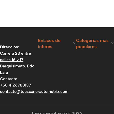
Enlaces de
Categorías más
interes
populares
Dirección:
Carrera 23 entre
calles 16 y 17
Barquisimeto. Edo
Lara
Contacto
+58 4126788137
contacto@tuescanerautomotriz.com
Tuescanerautomotriz 2026