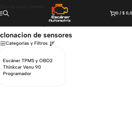
Skip to main content
0
/
$
0,
Inicio
/
Productos etiquetados “clonacion de sensores”
clonacion de sensores
Categorías y Filtros
Escáner TPMS y OBD2
Thinkcar Venu 90
Programador