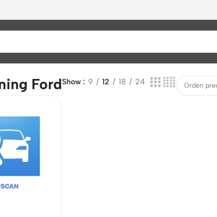
ning Ford
Show
9
12
18
24