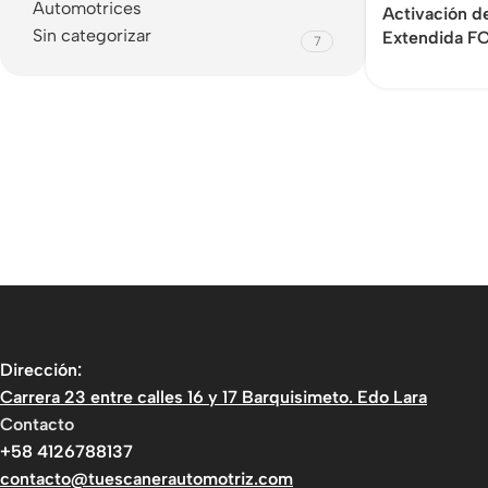
Automotrices
Activación d
Sin categorizar
Extendida FO
7
Dirección:
Carrera 23 entre calles 16 y 17 Barquisimeto. Edo Lara
Contacto
+58 4126788137
contacto@tuescanerautomotriz.com