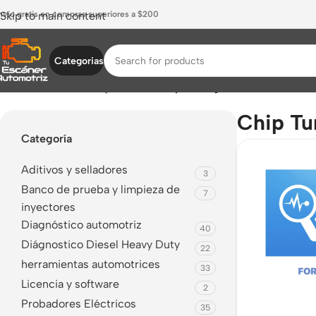
nvío gratis en compras superiores a $200
Skip to main content
Categorias
Inicio
/
Productos etiquetados “Chip Tuning Ford”
Chip Tu
Categoría
Aditivos y selladores
3
Banco de prueba y limpieza de
7
inyectores
Diagnóstico automotriz
40
Diágnostico Diesel Heavy Duty
22
herramientas automotrices
33
Licencia y software
2
Probadores Eléctricos
35